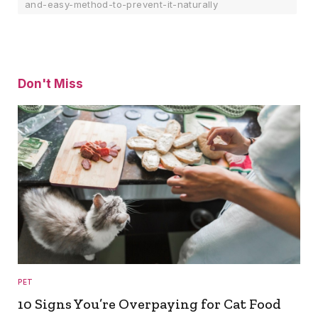
and-easy-method-to-prevent-it-naturally
Don't Miss
PET
10 Signs You’re Overpaying for Cat Food